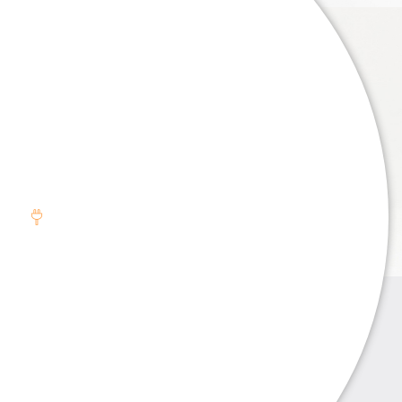
. . .