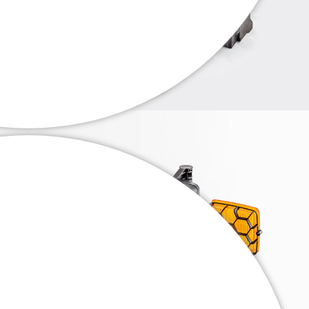
. . .
. . .