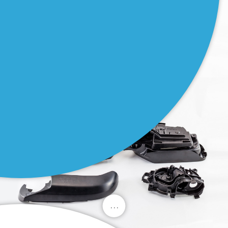
. . .
. . .