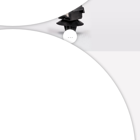
. . .
. . .