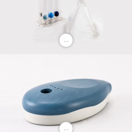
. . .
. . .