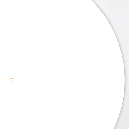
. . .
. . .