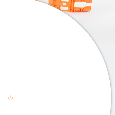
. . .
. . .