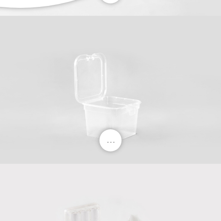
. . .