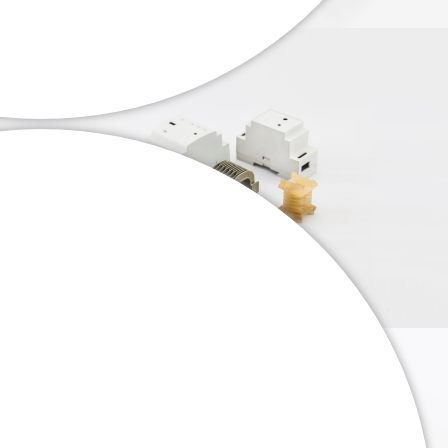
. . .