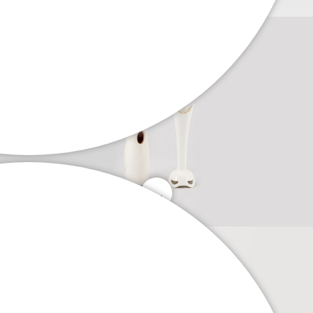
. . .