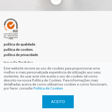
política de qualidade.
política de cookies.
política de privacidade.
Inovação Produtiva
Inovação Produtiva - Execução Rápida
Este website recorre ao uso de cookies para proporcionar uma
melhor e mais personalizada experiência de utilização aos seus
Qualificação
visitantes. Ao usar este site aceita o uso de cookies tal como
Apoio à Descarbonização
descrito na nossa Política de Cookies. Para informações mais
detalhadas acerca de como utilizamos cookies e como funcionam,
por favor, consulte
Politica de Cookies
ACEITO
2018 © FJN GROUP . COMPOSED BY
THE SILVER FACTORY