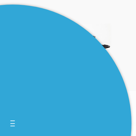
. . .