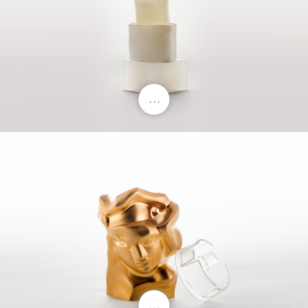
. . .
. . .