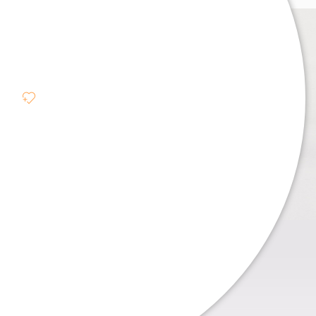
. . .