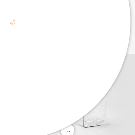
. . .
. . .