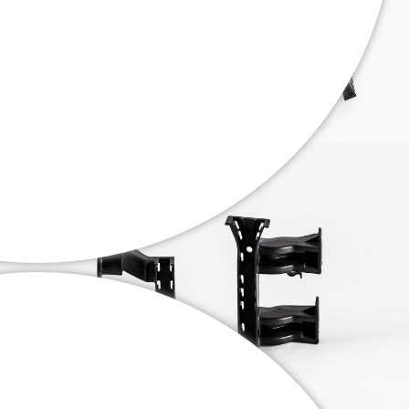
. . .
. . .