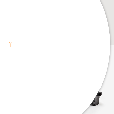
. . .
. . .