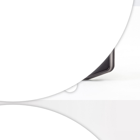
. . .