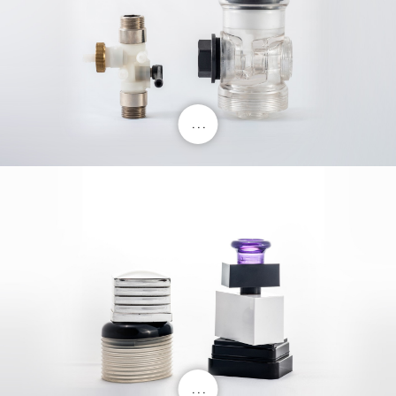
. . .
. . .