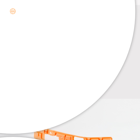
. . .