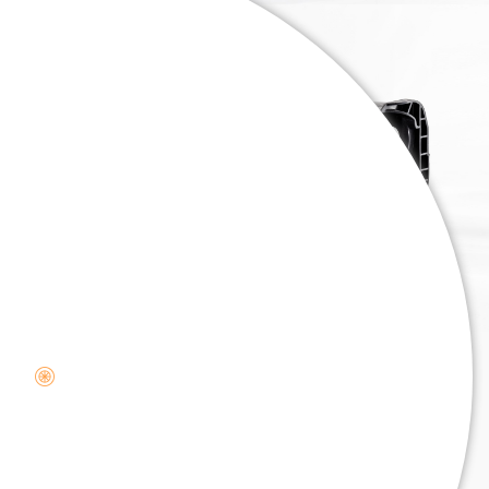
. . .